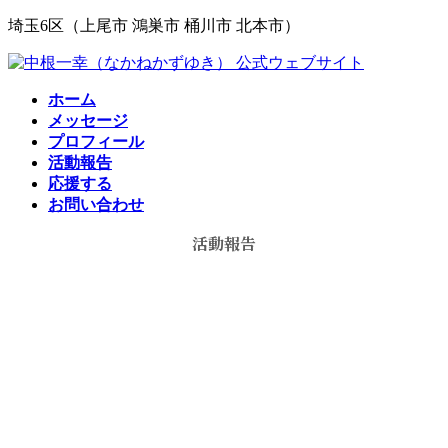
コ
ナ
埼玉6区（上尾市 鴻巣市 桶川市 北本市）
ン
ビ
テ
ゲ
ン
ー
ホーム
ツ
シ
メッセージ
へ
ョ
プロフィール
ス
ン
活動報告
キ
に
応援する
ッ
移
お問い合わせ
プ
動
活動報告