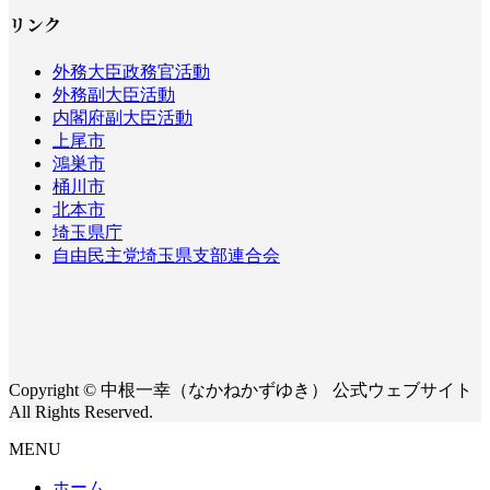
リンク
外務大臣政務官活動
外務副大臣活動
内閣府副大臣活動
上尾市
鴻巣市
桶川市
北本市
埼玉県庁
自由民主党埼玉県支部連合会
Copyright © 中根一幸（なかねかずゆき） 公式ウェブサイト
All Rights Reserved.
MENU
ホーム