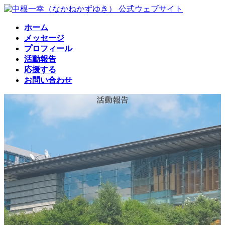
コ
ナ
ン
ビ
ホーム
テ
ゲ
メッセージ
ン
ー
プロフィール
ツ
シ
活動報告
へ
ョ
応援する
ス
ン
お問い合わせ
キ
に
ッ
移
活動報告
プ
動