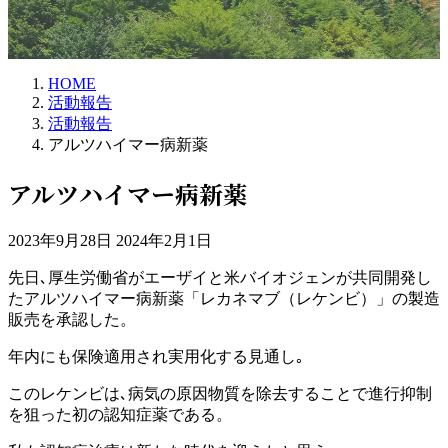
HOME
活動報告
活動報告
アルツハイマー病新薬
アルツハイマー病新薬
最
2023年9月28日
2024年2月1日
終
先日､厚生労働省がエーザイと米バイオジェンが共同開発し
更
たアルツハイマー病新薬「レカネマブ（レケンビ）」の製造
新
販売を承認した。
日
時
年内にも保険適用され実用化する見通し｡
:
このレケンビは､病気の原因物質を除去することで進行抑制
を狙った初の認知症薬である。