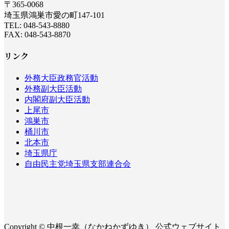
〒365-0068
埼玉県鴻巣市愛の町147-101
TEL: 048-543-8880
FAX: 048-543-8870
リンク
外務大臣政務官活動
外務副大臣活動
内閣府副大臣活動
上尾市
鴻巣市
桶川市
北本市
埼玉県庁
自由民主党埼玉県支部連合会
Copyright © 中根一幸（なかねかずゆき） 公式ウェブサイト