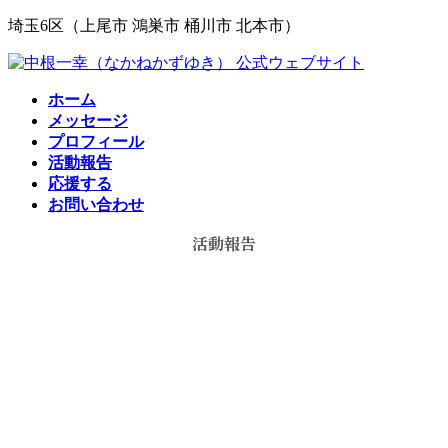
コ
ナ
埼玉6区（上尾市 鴻巣市 桶川市 北本市）
ン
ビ
テ
ゲ
ン
ー
ホーム
ツ
シ
メッセージ
へ
ョ
プロフィール
ス
ン
活動報告
キ
に
応援する
ッ
移
お問い合わせ
プ
動
活動報告