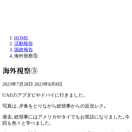
HOME
活動報告
国政報告
海外視察⑤
海外視察⑤
最
2023年7月28日
2023年8月8日
終
UAEのアブダビやドバイに行きました。
更
新
写真は､夕食をとりながら総領事からの近況レク｡
日
時
過去､総領事にはアメリカやタイでもお世話になりました｡今
:
回も色々と学べました。