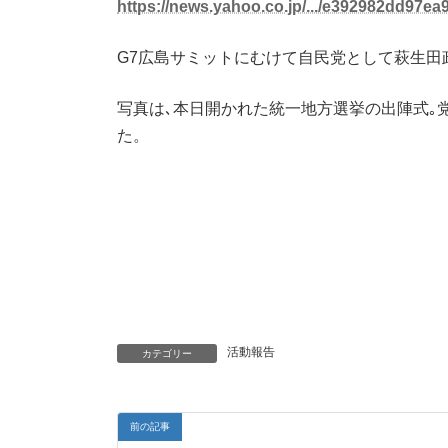
https://news.yahoo.co.jp/.../e392982dd97ea
G7広島サミットにむけて自民党として萩生田
写真は､本日開かれた統一地方選挙の出陣式｡
た。
活動報告
カテゴリー
前の記事