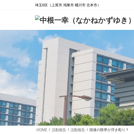
コ
ナ
埼玉6区（上尾市 鴻巣市 桶川市 北本市）
ン
ビ
テ
ゲ
ン
ー
ツ
シ
へ
ョ
ス
ン
キ
に
ッ
移
プ
動
HOME
活動報告
活動報告
国連の限界が浮き彫り？