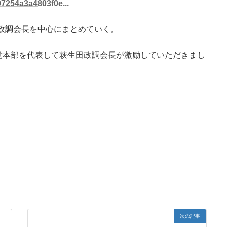
97254a3a4803f0e...
政調会長を中心にまとめていく。
党本部を代表して萩生田政調会長が激励していただきまし
次の記事