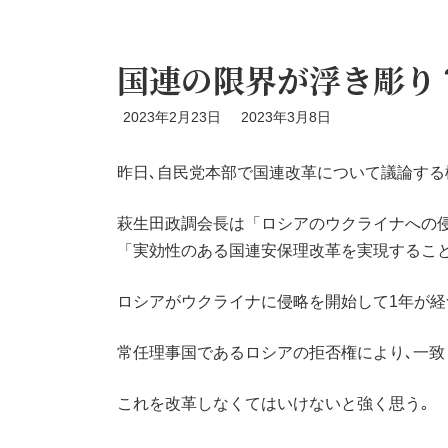
国連の限界が浮き彫り
最
2023年2月23日
2023年3月8日
終
更
新
昨日､自民党本部で国連改革について議論する
日
時
萩生田政調会長は「ロシアのウクライナへの
:
「実効性のある国連安保理改革を実現するこ
ロシアがウクライナに侵略を開始して1年が経
常任理事国であるロシアの拒否権により､一致
これを改革しなくてはいけないと強く思う｡