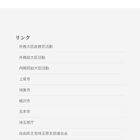
リンク
外務大臣政務官活動
外務副大臣活動
内閣府副大臣活動
上尾市
鴻巣市
桶川市
北本市
埼玉県庁
自由民主党埼玉県支部連合会