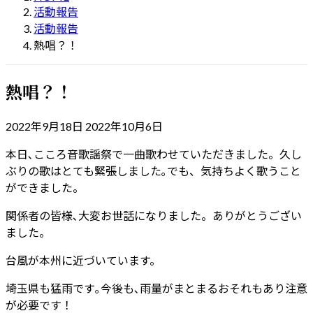
活動報告
活動報告
熱唱？！
熱唱？！
最
2022年9月18日
2022年10月6日
終
本日､こころ音歌謡祭で一曲歌わせていただきました。久し
更
ぶりの歌はとても緊張しました｡でも、気持ちよく歌うこと
新
ができました。
日
時
関係者の皆様､大変お世話になりました。ありがとうござい
:
ました。
台風が本州に近づいています。
埼玉県も猛雨です｡今後も､雨量がまとまるおそれもあり注意
が必要です！