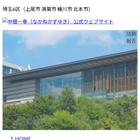
コ
ナ
埼玉6区（上尾市 鴻巣市 桶川市 北本市）
ン
ビ
テ
ゲ
ン
ー
活動
ホーム
メッセージ
プロフィール
活動報告
応援する
ツ
シ
報告
お問い合わせ
へ
ョ
ス
ン
キ
に
ッ
移
プ
動
HOME