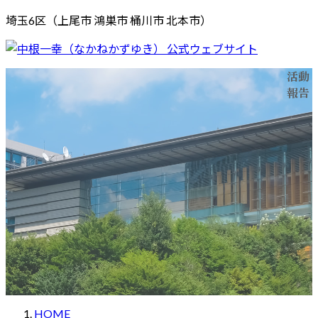
コ
ナ
埼玉6区（上尾市 鴻巣市 桶川市 北本市）
ン
ビ
テ
ゲ
ン
ー
活動
ホーム
メッセージ
プロフィール
活動報告
応援する
ツ
シ
報告
お問い合わせ
へ
ョ
ス
ン
キ
に
ッ
移
プ
動
HOME