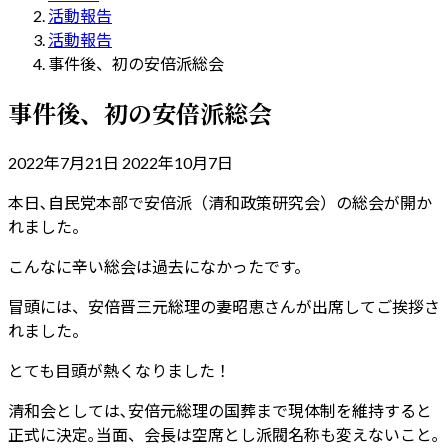
活動報告
活動報告
事件後、初の安倍派総会
事件後、初の安倍派総会
最
2022年7月21日
2022年10月7日
終
本日､自民党本部で安倍派（清和政策研究会）の総会が開か
更
れました。
新
日
こんなに辛い総会は過去になかったです。
時
:
冒頭には、安倍晋三元総理の妻昭恵さんが出席してご挨拶さ
れました。
とても目頭が熱くなりました！
清和会としては､安倍元総理の国葬まで現体制を維持すると
正式に決定｡当面、会長は空席とし派閥名称も変えないこと｡