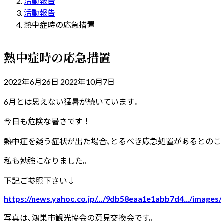
活動報告
活動報告
熱中症時の応急措置
熱中症時の応急措置
最
2022年6月26日
2022年10月7日
終
6月とは思えない猛暑が続いています｡
更
新
今日も危険な暑さです！
日
時
熱中症を疑う症状が出た場合､とるべき応急処置があるとのこ
:
私も勉強になりました。
下記ご参照下さい↓
https://news.yahoo.co.jp/.../9db58eaa1e1abb7d4.../images
写真は､鴻巣市観光協会の意見交換会です。