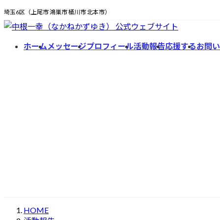
コ
ナ
埼玉6区（上尾市 鴻巣市 桶川市 北本市）
ン
ビ
テ
ゲ
ン
ー
ホーム
メッセージ
プロフィール
活動報告
応援する
お問い
ツ
シ
へ
ョ
ス
ン
キ
に
ッ
移
プ
動
HOME