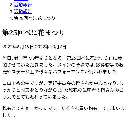
活動報告
活動報告
第25回べに花まつり
第25回べに花まつり
最
2022年6月19日
2022年10月7日
終
昨日､桶川市で3年ぶりとなる「第25回べに花まつり」に参
更
加させていただきました。メインの会場では､飲食物等の販
新
売やステージ上で様々なパフォーマンスが行われました｡
日
時
コロナ禍の中ですが、実行委員会の皆さんが中心となり､し
:
っかりと対策をとりながら､また紅花の生産者の皆さんのご
尽力でとても賑わっていました。
私もとても楽しかったです。たくさん買い物もしてしまいま
した…