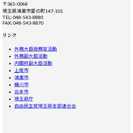
〒365-0068
埼玉県鴻巣市愛の町147-101
TEL: 048-543-8880
FAX: 048-543-8870
リンク
外務大臣政務官活動
外務副大臣活動
内閣府副大臣活動
上尾市
鴻巣市
桶川市
北本市
埼玉県庁
自由民主党埼玉県支部連合会