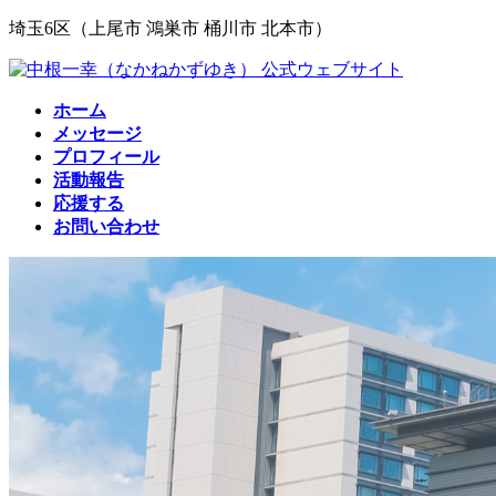
コ
ナ
埼玉6区（上尾市 鴻巣市 桶川市 北本市）
ン
ビ
テ
ゲ
ン
ー
ホーム
ツ
シ
メッセージ
へ
ョ
プロフィール
ス
ン
活動報告
キ
に
応援する
ッ
移
お問い合わせ
プ
動