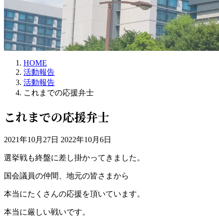
HOME
活動報告
活動報告
これまでの応援弁士
これまでの応援弁士
最
2021年10月27日
2022年10月6日
終
選挙戦も終盤に差し掛かってきました。
更
新
国会議員の仲間、地元の皆さまから
日
時
本当にたくさんの応援を頂いています。
:
本当に厳しい戦いです。