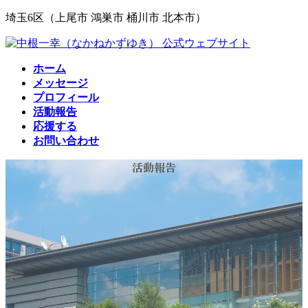
コ
ナ
埼玉6区（上尾市 鴻巣市 桶川市 北本市）
ン
ビ
テ
ゲ
ン
ー
ホーム
ツ
シ
メッセージ
へ
ョ
プロフィール
ス
ン
活動報告
キ
に
応援する
ッ
移
お問い合わせ
プ
動
活動報告