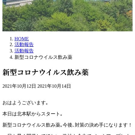
HOME
活動報告
活動報告
新型コロナウイルス飲み薬
新型コロナウイルス飲み薬
最
2021年10月12日
2021年10月14日
終
更
おはようございます｡
新
日
本日は北本駅からスタート｡
時
:
新型コロナウイルス飲み薬｡今後､対策の決め手になります！